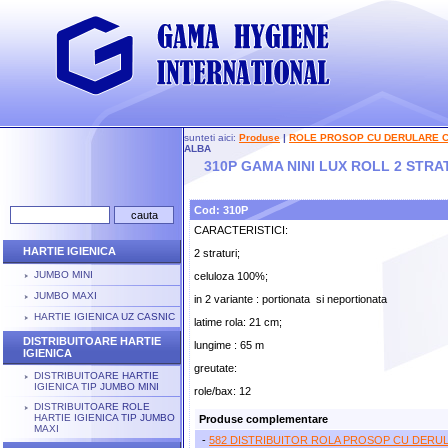
sunteti aici:
Produse
|
ROLE PROSOP CU DERULARE 
ALBA
310P GAMA NINI LUX ROLL 2 STRA
Cod: 310P
CARACTERISTICI:
HARTIE IGIENICA
2 straturi;
JUMBO MINI
celuloza 100%;
JUMBO MAXI
in 2 variante : portionata si neportionata
HARTIE IGIENICA UZ CASNIC
latime rola: 21 cm;
DISTRIBUITOARE HARTIE
lungime : 65 m
IGIENICA
greutate:
DISTRIBUITOARE HARTIE
IGIENICA TIP JUMBO MINI
role/bax: 12
DISTRIBUITOARE ROLE
HARTIE IGIENICA TIP JUMBO
Produse complementare
MAXI
-
582 DISTRIBUITOR ROLA PROSOP CU DERUL