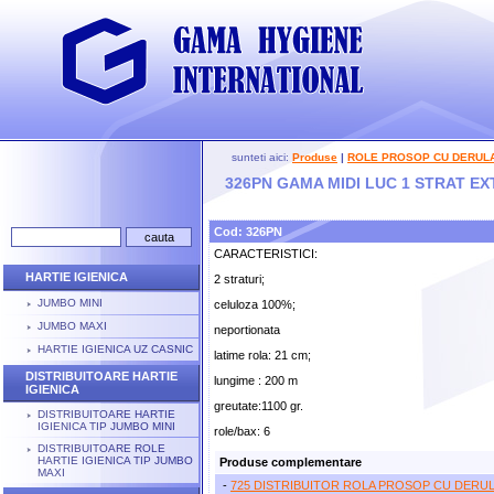
sunteti aici:
Produse
|
ROLE PROSOP CU DERUL
326PN GAMA MIDI LUC 1 STRAT E
Cod: 326PN
CARACTERISTICI:
HARTIE IGIENICA
2 straturi;
JUMBO MINI
celuloza 100%;
JUMBO MAXI
neportionata
HARTIE IGIENICA UZ CASNIC
latime rola: 21 cm;
DISTRIBUITOARE HARTIE
lungime : 200 m
IGIENICA
greutate:1100 gr.
DISTRIBUITOARE HARTIE
IGIENICA TIP JUMBO MINI
role/bax: 6
DISTRIBUITOARE ROLE
HARTIE IGIENICA TIP JUMBO
Produse complementare
MAXI
-
725 DISTRIBUITOR ROLA PROSOP CU DERUL