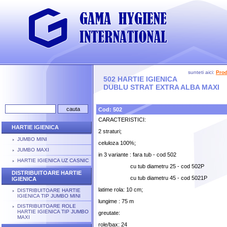
sunteti aici:
Pro
502 HARTIE IGIENICA
DUBLU STRAT EXTRA ALBA MAXI
Cod: 502
CARACTERISTICI:
HARTIE IGIENICA
2 straturi;
JUMBO MINI
celuloza 100%;
JUMBO MAXI
in 3 variante : fara tub - cod 502
HARTIE IGIENICA UZ CASNIC
cu tub diametru 25 - cod 502P
DISTRIBUITOARE HARTIE
cu tub diametru 45 - cod 5021P
IGIENICA
latime rola: 10 cm;
DISTRIBUITOARE HARTIE
IGIENICA TIP JUMBO MINI
lungime : 75 m
DISTRIBUITOARE ROLE
HARTIE IGIENICA TIP JUMBO
greutate:
MAXI
role/bax: 24